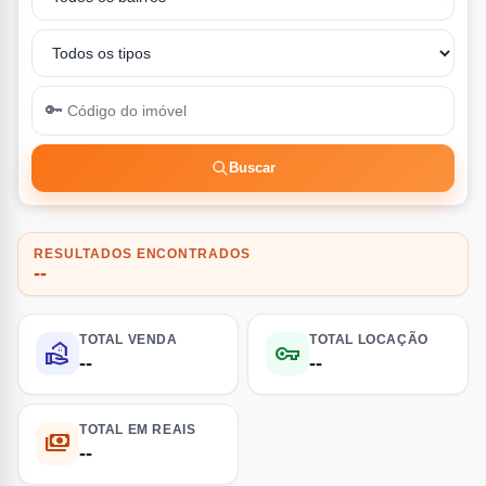
🔑
Buscar
RESULTADOS ENCONTRADOS
--
TOTAL VENDA
TOTAL LOCAÇÃO
real_estate_agent
vpn_key
--
--
TOTAL EM REAIS
payments
--