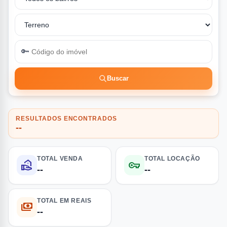
🔑
Buscar
RESULTADOS ENCONTRADOS
--
TOTAL VENDA
TOTAL LOCAÇÃO
real_estate_agent
vpn_key
--
--
TOTAL EM REAIS
payments
--