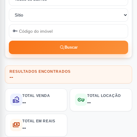
🔑
Buscar
RESULTADOS ENCONTRADOS
--
TOTAL VENDA
TOTAL LOCAÇÃO
real_estate_agent
vpn_key
--
--
TOTAL EM REAIS
payments
--