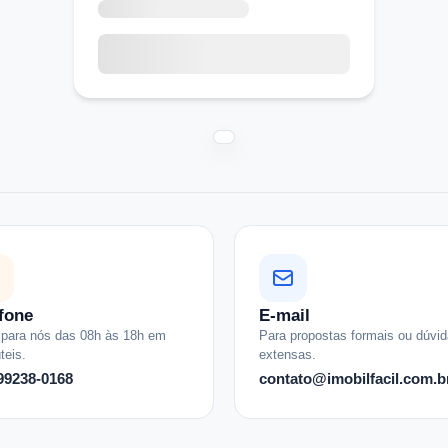
fone
E-mail
 para nós das 08h às 18h em
Para propostas formais ou dúvi
teis.
extensas.
 99238-0168
contato@imobilfacil.com.b