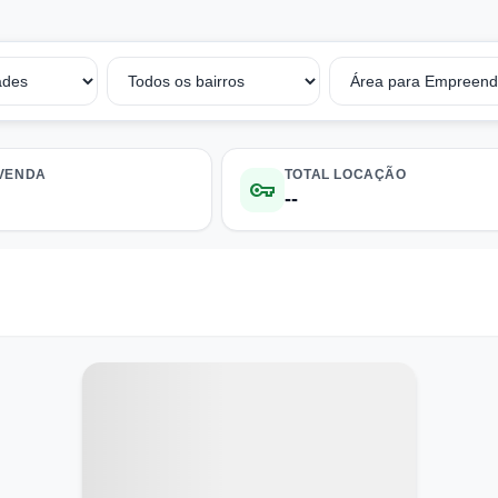
 VENDA
TOTAL LOCAÇÃO
vpn_key
--