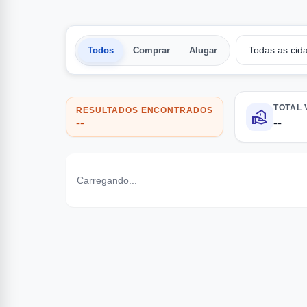
Todos
Comprar
Alugar
TOTAL
RESULTADOS ENCONTRADOS
real_estate_agent
--
--
Carregando...