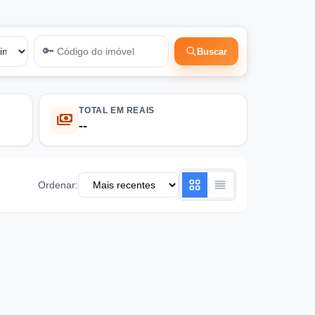
🔑
Buscar
TOTAL EM REAIS
payments
--
Ordenar: