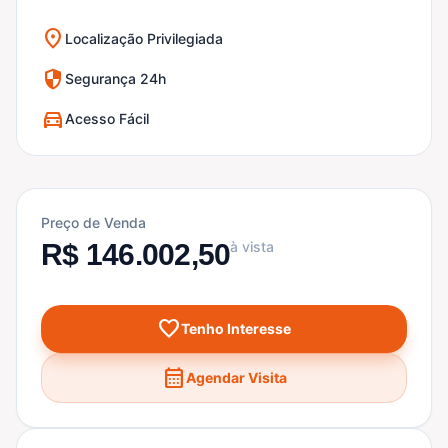
location_on
Localização Privilegiada
security
Segurança 24h
directions_car
Acesso Fácil
Preço de Venda
R$ 146.002,50
à vista
favorite
Tenho Interesse
calendar_month
Agendar Visita