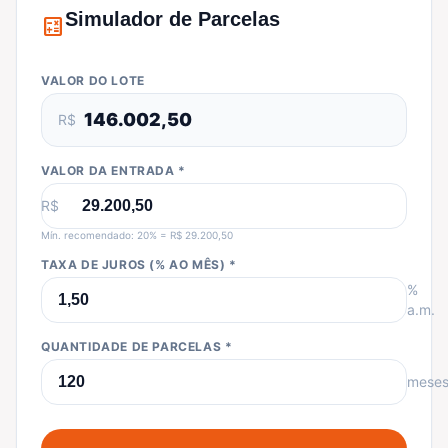
Simulador de Parcelas
calculate
VALOR DO LOTE
146.002,50
R$
VALOR DA ENTRADA *
R$
Mín. recomendado: 20% = R$ 29.200,50
TAXA DE JUROS (% AO MÊS) *
%
a.m.
QUANTIDADE DE PARCELAS *
mese