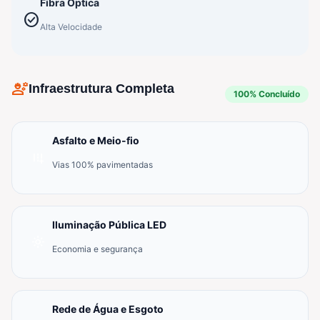
Fibra Óptica
check_circle
Alta Velocidade
engineering
Infraestrutura Completa
100% Concluído
Asfalto e Meio-fio
add_road
Vias 100% pavimentadas
Iluminação Pública LED
light_mode
Economia e segurança
Rede de Água e Esgoto