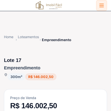
Home
Loteamentos
Empreendimento
chevron_right
chevron_right
chevron_left
chevron_right
DISPONÍVEL
1
/ 2
Lote 17
Empreendimento
location_on
300m²
R$ 146.002,50
Preço de Venda
R$ 146.002,50