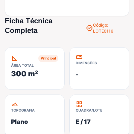
Ficha Técnica
Código:
verified
Completa
LOTE0116
straighten
square_foot
Principal
DIMENSÕES
ÁREA TOTAL
300 m²
-
terrain
grid_view
TOPOGRAFIA
QUADRA/LOTE
Plano
E / 17