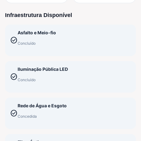
Infraestrutura Disponível
Asfalto e Meio-fio
check_circle
Concluído
Iluminação Pública LED
check_circle
Concluído
Rede de Água e Esgoto
check_circle
Concedida