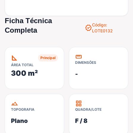
Ficha Técnica
Código:
verified
Completa
LOTE0132
straighten
square_foot
Principal
DIMENSÕES
ÁREA TOTAL
300 m²
-
terrain
grid_view
TOPOGRAFIA
QUADRA/LOTE
Plano
F / 8