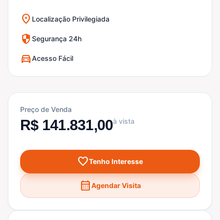
location_on
Localização Privilegiada
security
Segurança 24h
directions_car
Acesso Fácil
Preço de Venda
R$ 141.831,00
à vista
favorite
Tenho Interesse
calendar_month
Agendar Visita