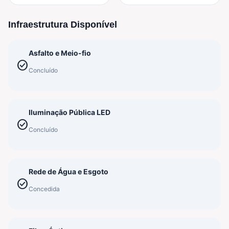
Infraestrutura Disponível
Asfalto e Meio-fio
check_circle
Concluído
Iluminação Pública LED
check_circle
Concluído
Rede de Água e Esgoto
check_circle
Concedida