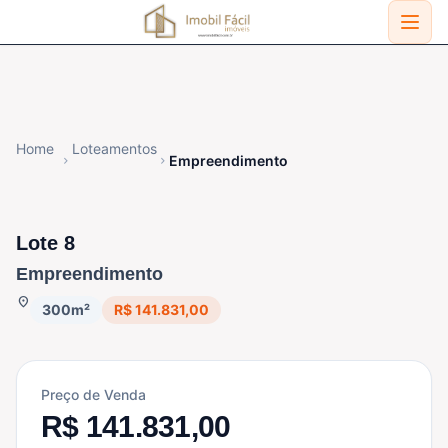
Home
Loteamentos
Empreendimento
chevron_right
chevron_right
DISPONÍVEL
Lote 8
Empreendimento
location_on
300m²
R$ 141.831,00
Preço de Venda
R$ 141.831,00