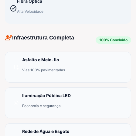
Fibra Óptica
check_circle
Alta Velocidade
engineering
Infraestrutura Completa
100% Concluído
Asfalto e Meio-fio
add_road
Vias 100% pavimentadas
Iluminação Pública LED
light_mode
Economia e segurança
Rede de Água e Esgoto