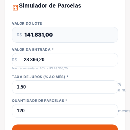
Simulador de Parcelas
calculate
VALOR DO LOTE
141.831,00
R$
VALOR DA ENTRADA *
R$
Mín. recomendado: 20% = R$ 28.366,20
TAXA DE JUROS (% AO MÊS) *
%
a.m.
QUANTIDADE DE PARCELAS *
mese