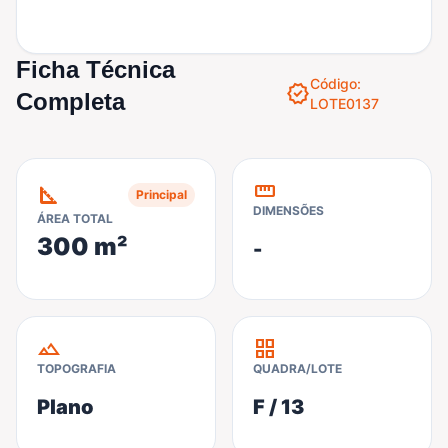
Ficha Técnica
Código:
verified
Completa
LOTE0137
straighten
square_foot
Principal
DIMENSÕES
ÁREA TOTAL
300 m²
-
terrain
grid_view
TOPOGRAFIA
QUADRA/LOTE
Plano
F / 13