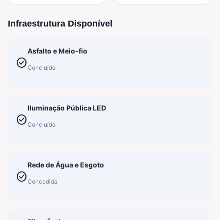
Infraestrutura Disponível
Asfalto e Meio-fio
check_circle
Concluído
Iluminação Pública LED
check_circle
Concluído
Rede de Água e Esgoto
check_circle
Concedida