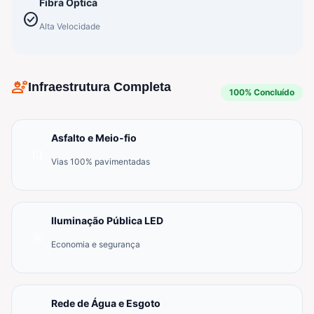
Fibra Óptica
check_circle
Alta Velocidade
engineering
Infraestrutura Completa
100% Concluído
Asfalto e Meio-fio
add_road
Vias 100% pavimentadas
Iluminação Pública LED
light_mode
Economia e segurança
Rede de Água e Esgoto