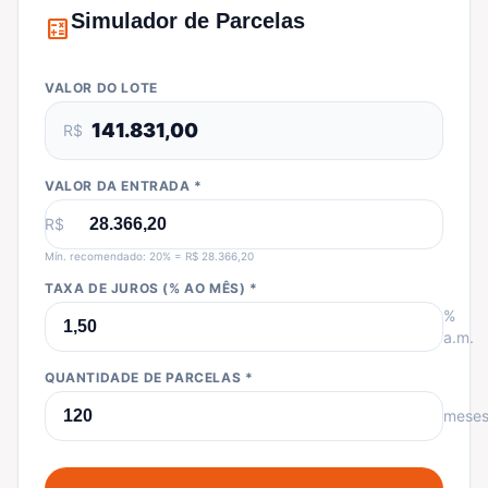
Simulador de Parcelas
calculate
VALOR DO LOTE
141.831,00
R$
VALOR DA ENTRADA *
R$
Mín. recomendado: 20% = R$ 28.366,20
TAXA DE JUROS (% AO MÊS) *
%
a.m.
QUANTIDADE DE PARCELAS *
mese