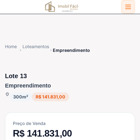
Home
Loteamentos
Empreendimento
chevron_right
chevron_right
DISPONÍVEL
Lote 13
Empreendimento
location_on
300m²
R$ 141.831,00
Preço de Venda
R$ 141.831,00