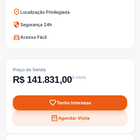
location_on
Localização Privilegiada
security
Segurança 24h
directions_car
Acesso Fácil
Preço de Venda
R$ 141.831,00
à vista
favorite
Tenho Interesse
calendar_month
Agendar Visita