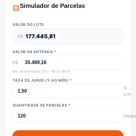
Simulador de Parcelas
calculate
VALOR DO LOTE
177.445,81
R$
VALOR DA ENTRADA *
R$
Mín. recomendado: 20% = R$ 35.489,16
TAXA DE JUROS (% AO MÊS) *
%
a.m.
QUANTIDADE DE PARCELAS *
mese