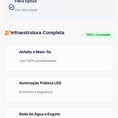
Fibra Óptica
check_circle
Alta Velocidade
engineering
Infraestrutura Completa
100% Concluído
Asfalto e Meio-fio
add_road
Vias 100% pavimentadas
Iluminação Pública LED
light_mode
Economia e segurança
Rede de Água e Esgoto