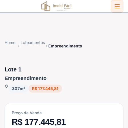
Home
Loteamentos
Empreendimento
chevron_right
chevron_right
DISPONÍVEL
Lote 1
Empreendimento
location_on
307m²
R$ 177.445,81
Preço de Venda
R$ 177.445,81