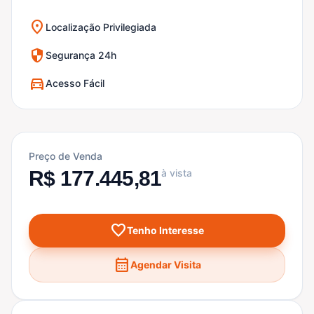
location_on
Localização Privilegiada
security
Segurança 24h
directions_car
Acesso Fácil
Preço de Venda
R$ 177.445,81
à vista
favorite
Tenho Interesse
calendar_month
Agendar Visita