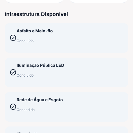
Infraestrutura Disponível
Asfalto e Meio-fio
check_circle
Concluído
Iluminação Pública LED
check_circle
Concluído
Rede de Água e Esgoto
check_circle
Concedida