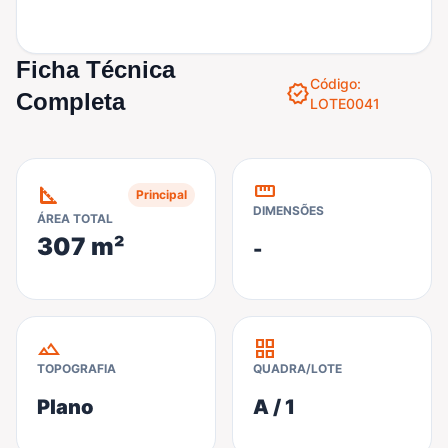
Ficha Técnica
Código:
verified
Completa
LOTE0041
straighten
square_foot
Principal
DIMENSÕES
ÁREA TOTAL
307 m²
-
terrain
grid_view
TOPOGRAFIA
QUADRA/LOTE
Plano
A / 1