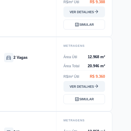
R$ 9.388
R$/m² Útil
arrow_forward
VER DETALHES
calculate
SIMULAR
METRAGENS
directions_car
12.968 m²
Área Útil
2 Vagas
20.946 m²
Área Total
R$ 9.360
R$/m² Útil
arrow_forward
VER DETALHES
calculate
SIMULAR
METRAGENS