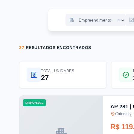
apartment
expand_more
check_bo
27
RESULTADOS ENCONTRADOS
TOTAL UNIDADES
27
DISPONÍVEL
AP 281 | 
location_on
Catedraly 
R$ 119
apartment