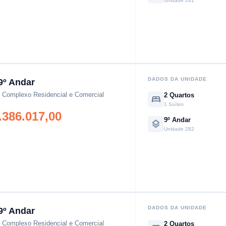
Unidade 281
DADOS DA UNIDADE
9º Andar
- Complexo Residencial e Comercial
2 Quartos
bed
1 Suítes
.386.017,00
9º Andar
layers
Unidade 282
DADOS DA UNIDADE
9º Andar
- Complexo Residencial e Comercial
2 Quartos