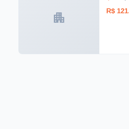
R$ 121
apartment