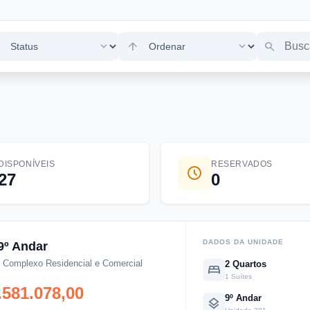
x
expand_more
arrow_upward
expand_more
search
DISPONÍVEIS
RESERVADOS
27
0
DADOS DA UNIDADE
9º Andar
- Complexo Residencial e Comercial
2 Quartos
bed
1 Suítes
.581.078,00
9º Andar
layers