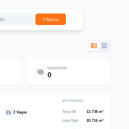
search
Buscar
view_list
grid_view
VENDIDOS
0
METRAGENS
directions_car
12.738 m²
Área Útil
2 Vagas
20.716 m²
Área Total