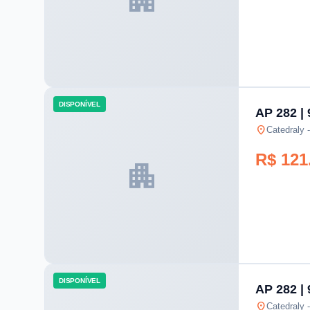
DISPONÍVEL
AP 282 | 
location_on
Catedraly 
R$ 121
apartment
DISPONÍVEL
AP 282 | 
location_on
Catedraly 