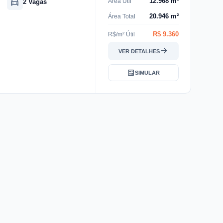
directions_car
12.968 m²
Área Útil
2 Vagas
20.946 m²
Área Total
R$ 9.360
R$/m² Útil
arrow_forward
VER DETALHES
calculate
SIMULAR